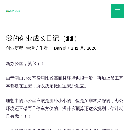
跳
主
至
内
菜
容
单
我的创业成长日记（11）
创业历程
,
生活
/ 作者：
Daniel
/
2 12 月, 2020
新办公室，就它了！
由于南山办公室费用比较高而且环境也很一般，再加上员工基
本都是在宝安，所以决定搬回宝安那边去。
理想中的办公室应该是那种小小的，但是又非常温馨的，办公
环境还不错而且停车方便的。没什么预算还这么挑剔，估计就
只有我了！！