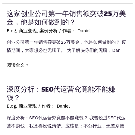
始
人，
资
这家创业公司第一年销售额突破25万美
通
本
金，他是如何做到的？
过
积
SEO
Blog
,
商业变现
,
案例分析
/ 作者：
Daniel
累？
做
创业公司第一年销售额突破25万美金，他是如何做到的？ 疫
的
情期间，大家想必也无聊了。 为了解决你们的无聊，Dan
副
业
这
阅读全文 »
项
家
目，
创
最
深度分析：SEO代运营究竟能不能赚
业
高
钱？
公
一
司
Blog
,
商业变现
/ 作者：
Daniel
个
第
深度分析：SEO代运营究竟能不能赚钱？ 我曾说过SEO代运
月
一
营不赚钱，我觉得没说清楚。应该是：不分行业，无差别接
收
年