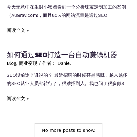
择
今天无意中在生财小密圈看到一个分析珠宝定制加工的案例
什
（AuGrav.com)，而且80%的网站流量是通过SEO
么
方
案
阅读全文 »
向
例
更
分
合
如何通过SEO打造一台自动赚钱机器
析：
适？
如
Blog
,
商业变现
/ 作者：
Daniel
何
SEO没前途？谁说的？ 最近招聘的时候甚是感慨，越来越多
通
的SEO从业人员都转行了，很难招到人。我也问了很多做S
过
SEO
如
阅读全文 »
做
何
到
通
月
过
入
No more posts to show.
SEO