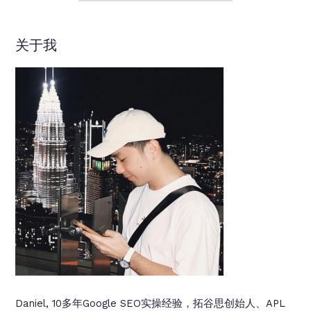
1.5W
打
美
造
元
一
关于我
台
自
动
赚
钱
机
器
Daniel, 10多年Google SEO实操经验，拓谷思创始人、APL