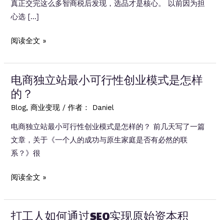
真正交完这么多智商税后发现，选品才是核心。 以前因为担
心选 […]
做
阅读全文 »
Niche
站
电商独立站最小可行性创业模式是怎样
点
的？
还
是
Blog
,
商业变现
/ 作者：
Daniel
单
电商独立站最小可行性创业模式是怎样的？ 前几天写了一篇
品
文章，关于《一个人的成功与原生家庭是否有必然的联
站？
系？》很
电
阅读全文 »
商
独
打工人如何通过SEO实现原始资本积
立