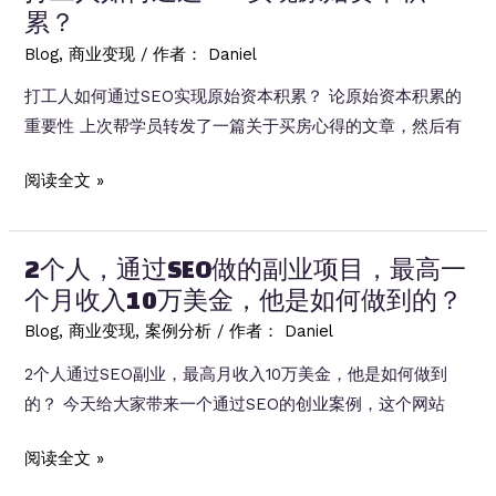
累？
站
最
Blog
,
商业变现
/ 作者：
Daniel
小
打工人如何通过SEO实现原始资本积累？ 论原始资本积累的
可
重要性 上次帮学员转发了一篇关于买房心得的文章，然后有
行
性
打
阅读全文 »
创
工
业
人
模
2个人，通过SEO做的副业项目，最高一
如
式
个月收入10万美金，他是如何做到的？
何
是
通
Blog
,
商业变现
,
案例分析
/ 作者：
Daniel
怎
过
2个人通过SEO副业，最高月收入10万美金，他是如何做到
样
SEO
的？ 今天给大家带来一个通过SEO的创业案例，这个网站
的？
实
现
2
阅读全文 »
原
个