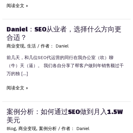
入
销
深
阅读全文 »
10
售
度
万
额
分
美
突
Daniel：SEO从业者，选择什么方向更
析：
金，
破
合适？
SEO
他
25
代
商业变现
,
生活
/ 作者：
Daniel
是
万
运
如
前几天，和几位SEO代运营的同行在我办公室（吹）聊
美
营
何
（牛）天（逼）。 我们各自分享了帮客户做到年销售额过千
金，
究
做
万的独 […]
他
竟
到
是
能
Daniel：
阅读全文 »
的？
如
不
SEO
何
能
从
做
赚
案例分析：如何通过SEO做到月入1.5W
业
到
钱？
美元
者，
的？
选
Blog
,
商业变现
,
案例分析
/ 作者：
Daniel