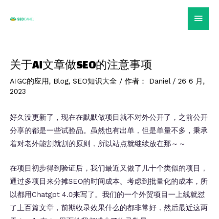
跳
主
至
内
菜
容
单
关于AI文章做SEO的注意事项
AIGC的应用
,
Blog
,
SEO知识大全
/ 作者：
Daniel
/
26 6 月,
2023
好久没更新了，现在在默默做项目就不对外公开了，之前公开
分享的都是一些试验品。虽然也有出单，但是单量不多，秉承
着对老外能割就割的原则，所以站点就继续放在那～～
在项目初步得到验证后，我们最近又做了几十个类似的项目，
通过多项目来分摊SEO的时间成本。考虑到批量化的成本，所
以都用Chatgpt 4.0来写了。我们的一个外贸项目一上线就怼
了上百篇文章，前期收录效果什么的都非常好，然后最近这两